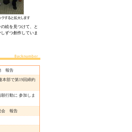
分の絵を見つけて、と
少しずつ創作していま
動 報告
連本部で第19回締約
願行動に 参加しま
総会 報告