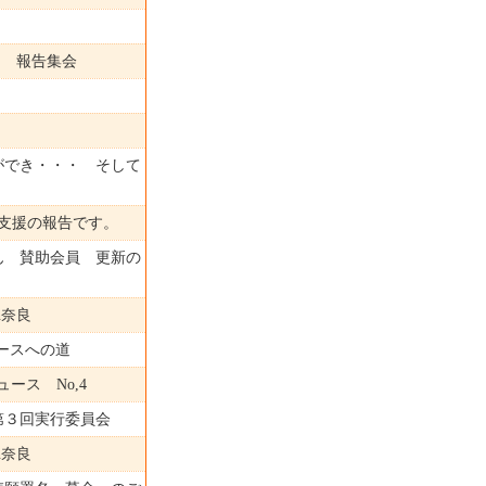
良 報告集会
ができ・・・ そして
支援の報告です。
 賛助会員 更新の
n奈良
コースへの道
ニュース No,4
第３回実行委員会
n奈良