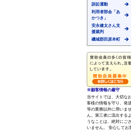
訴訟運動
利用者部会「あ
かつき」
安永健太さん支
援裁判
磯城郡田原本町
※顧客情報の厳守
当サイトでは、大切な
客様の情報を守り、発
等の業務以外に用いま
ん。第三者に流出する
うなことは、絶対にご
いません。 安心してお