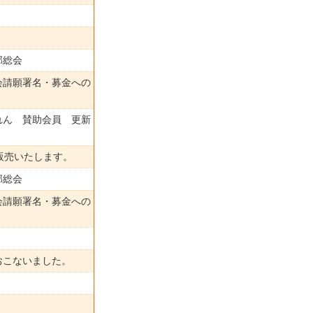
部総会
会請願署名・募金への
ん 賛助会員 更新
販売いたします。
部総会
会請願署名・募金への
おこないました。