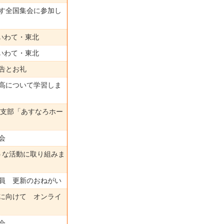
ざす全国集会に参加し
nいわて・東北
nいわて・東北
報告とお礼
価高について学習しま
縄支部「あすなろホー
会
ような活動に取り組みま
会員 更新のおねがい
会に向けて オンライ
会