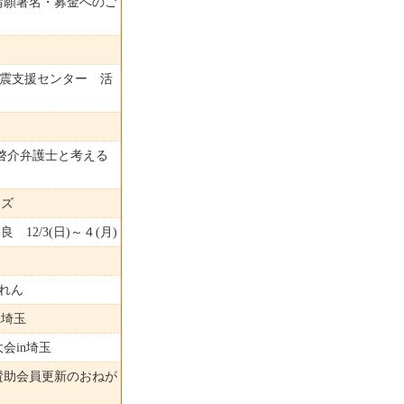
請願署名・募金へのご
島地震支援センター 活
啓介弁護士と考える
ッズ
12/3(日)～４(月)
れん
n埼玉
会in埼玉
賛助会員更新のおねが