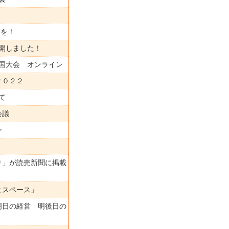
力を！
再開しました！
全国大会 オンライン
２０２２
て
会議
ン
り」が読売新聞に掲載
とスペース」
明日の経営 明後日の