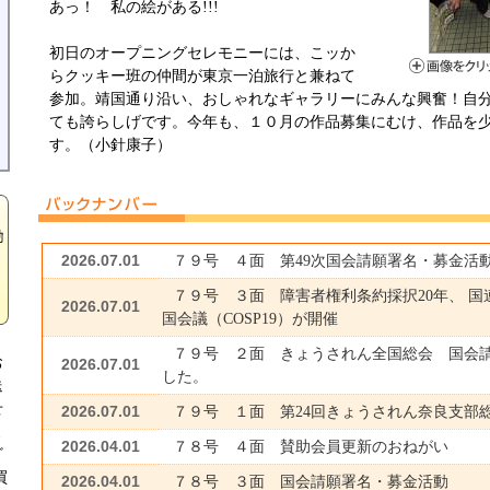
あっ！ 私の絵がある!!!
初日のオープニングセレモニーには、こッか
らクッキー班の仲間が東京一泊旅行と兼ねて
参加。靖国通り沿い、おしゃれなギャラリーにみんな興奮！自
ても誇らしげです。今年も、１０月の作品募集にむけ、作品を
す。（小針康子）
2026.07.01
７９号 ４面 第49次国会請願署名・募金活
７９号 ３面 障害者権利条約採択20年、 国
2026.07.01
国会議（COSP19）が開催
７９号 ２面 きょうされん全国総会 国会請
お
2026.07.01
した。
送
せ
2026.07.01
７９号 １面 第24回きょうされん奈良支部
よ
2026.04.01
７８号 ４面 賛助会員更新のおねがい
ざ
買
2026.04.01
７８号 ３面 国会請願署名・募金活動