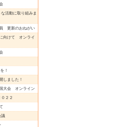
会
ような活動に取り組みま
会員 更新のおねがい
会に向けて オンライ
会
力を！
再開しました！
全国大会 オンライン
２０２２
て
会議
ン