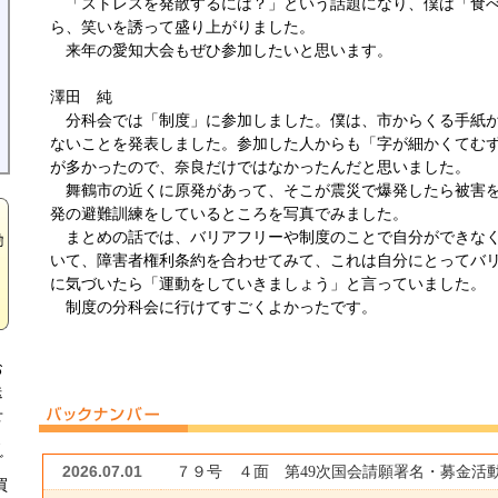
「ストレスを発散するには？」という話題になり、僕は「食べ
ら、笑いを誘って盛り上がりました。
来年の愛知大会もぜひ参加したいと思います。
澤田 純
分科会では「制度」に参加しました。僕は、市からくる手紙が
ないことを発表しました。参加した人からも「字が細かくてむ
が多かったので、奈良だけではなかったんだと思いました。
舞鶴市の近くに原発があって、そこが震災で爆発したら被害を
発の避難訓練をしているところを写真でみました。
まとめの話では、バリアフリーや制度のことで自分ができなく
いて、障害者権利条約を合わせてみて、これは自分にとってバ
に気づいたら「運動をしていきましょう」と言っていました。
制度の分科会に行けてすごくよかったです。
お
送
せ
よ
ざ
2026.07.01
７９号 ４面 第49次国会請願署名・募金活
買