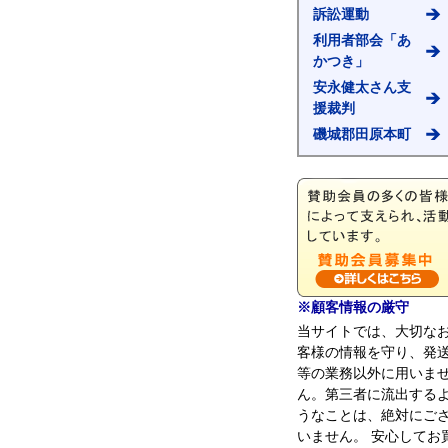
訴訟運動
利用者部会「あ
かつき」
安永健太さん支
援裁判
磯城郡田原本町
※顧客情報の厳守
当サイトでは、大切な
客様の情報を守り、発
等の業務以外に用いま
ん。第三者に流出する
うなことは、絶対にご
いません。 安心してお