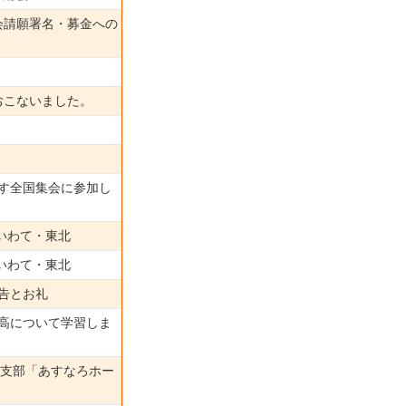
会請願署名・募金への
おこないました。
ざす全国集会に参加し
nいわて・東北
nいわて・東北
報告とお礼
価高について学習しま
縄支部「あすなろホー