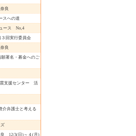
n奈良
コースへの道
ニュース No,4
第３回実行委員会
n奈良
請願署名・募金へのご
島地震支援センター 活
啓介弁護士と考える
ッズ
12/3(日)～４(月)