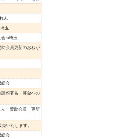
れん
n埼玉
会in埼玉
賛助会員更新のおねが
部総会
会請願署名・募金への
ん 賛助会員 更新
販売いたします。
部総会