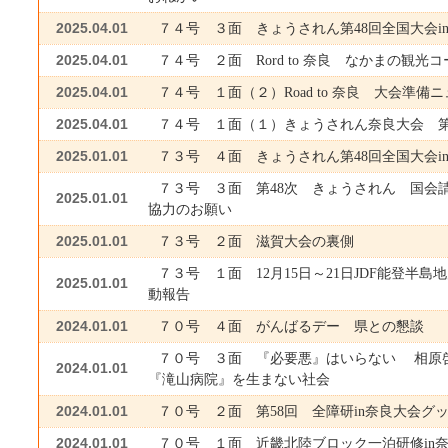
2025.04.01
７４号 ３面 きょうされん第48回全国大会i
2025.04.01
７４号 ２面 Rord to 奈良 なかまの観光
2025.04.01
７４号 １面（２）Road to 奈良 大会準備
2025.04.01
７４号 １面（１）きょうされん奈良大会 
2025.01.01
７３号 ４面 きょうされん第48回全国大会i
７３号 ３面 第48次 きょうされん 国会
2025.01.01
協力のお願い
2025.01.01
７３号 ２面 滋賀大会の裏側
７３号 １面 12月15日～21日JDF能登半
2025.01.01
動報告
2024.01.01
７０号 ４面 がんばるデー 県との懇談
７０号 ３面 『必要悪』はいらない 相原
2024.01.01
『滝山病院』を生まない社会
2024.01.01
７０号 ２面 第58回 全障研in奈良大会グ
2024.01.01
７０号 １面 近畿北陸ブロック一泊研修in奈良 