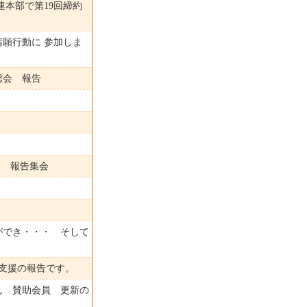
連本部で第19回締約
願行動に 参加しま
総会 報告
良 報告集会
ができ・・・ そして
支援の報告です。
 賛助会員 更新の