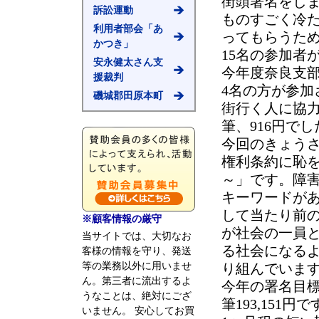
街頭署名をし
訴訟運動
ものすごく冷
利用者部会「あ
ってもらうた
かつき」
15名の参加
安永健太さん支
今年度奈良支
援裁判
4名の方が参
磯城郡田原本町
街行く人に協力
筆、916円でし
今回のきょうさ
権利条約に恥
～」です。障
キーワードが
して当たり前
※顧客情報の厳守
が社会の一員
当サイトでは、大切なお
る社会になる
客様の情報を守り、発送
等の業務以外に用いませ
り組んでいま
ん。第三者に流出するよ
今年の署名目標は1
うなことは、絶対にござ
筆193,15
いません。 安心してお買