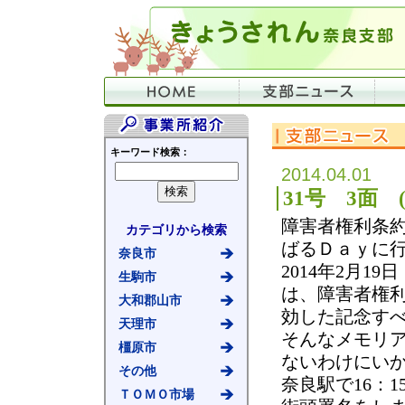
キーワード検索：
2014.04.01
31号 3面
障害者権利条
カテゴリから検索
ばるＤａｙに
奈良市
2014年2月1
生駒市
は、障害者権
大和郡山市
効した記念す
天理市
そんなメモリ
橿原市
ないわけにい
その他
奈良駅で16：1
ＴＯＭＯ市場