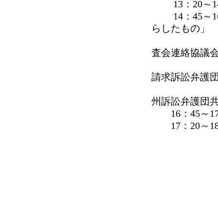
13：20～1
14：45～1
らしたもの」
講師：八
査会連絡協
「らい
請求訴訟弁護
薬
州訴訟弁護団
16：45～1
17：20～1