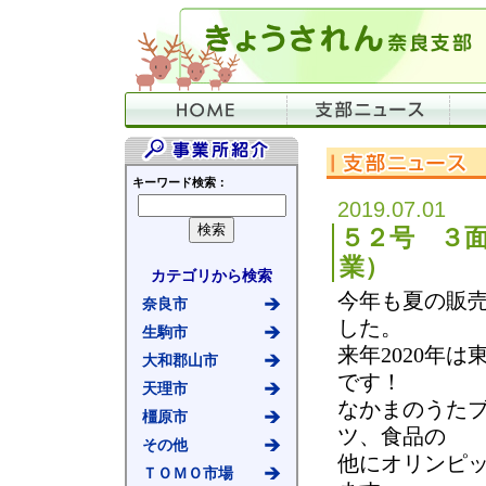
キーワード検索：
2019.07.01
５２号 ３面 S
業）
カテゴリから検索
今年も夏の販
奈良市
した。
生駒市
来年2020年
大和郡山市
です！
天理市
なかまのうたブ
橿原市
ツ、食品の
その他
他にオリンピ
ＴＯＭＯ市場