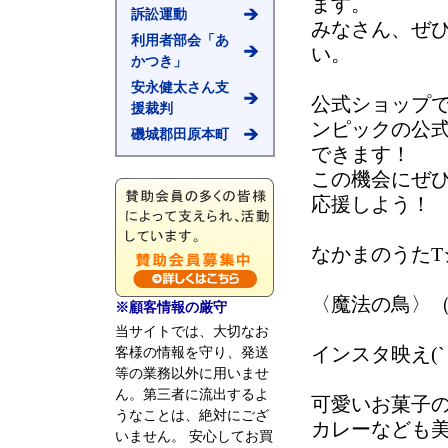
ます。
訴訟運動
みなさん、ぜ
利用者部会「あ
い。
かつき」
安永健太さん支
公式ショップで
援裁判
ンピックの公
磯城郡田原本町
できます！
この機会にぜ
応援しよう！
なかまのうたT
〈魔法の鳥〉（黒
※顧客情報の厳守
当サイトでは、大切なお
インスタ映え(`・
客様の情報を守り、発送
等の業務以外に用いませ
ん。第三者に流出するよ
可愛いお菓子
うなことは、絶対にござ
カレーなども
いません。 安心してお買