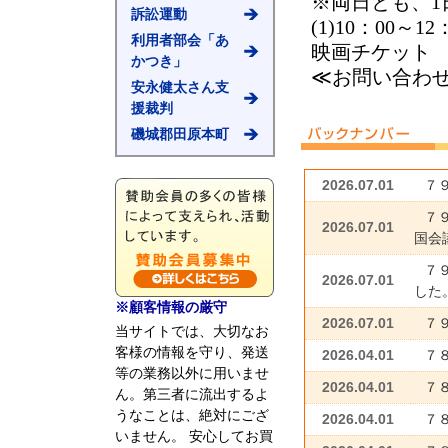
※両日とも、1
訴訟運動
(1)10：00～1
利用者部会「あ
映画チケット
かつき」
≪お問い合わ
安永健太さん支
援裁判
磯城郡田原本町
2026.07.01
７
７
2026.07.01
国会議
７
2026.07.01
した
※顧客情報の厳守
2026.07.01
７
当サイトでは、大切なお
客様の情報を守り、発送
2026.04.01
７
等の業務以外に用いませ
2026.04.01
７
ん。第三者に流出するよ
うなことは、絶対にござ
2026.04.01
７
いません。 安心してお買