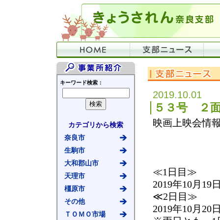
キーワード検索：
2019.10.01
５３号 ２
映画上映会情
カテゴリから検索
奈良市
生駒市
大和郡山市
≪1日目≫
天理市
2019年10月
橿原市
≪2日目≫
その他
2019年10月
ＴＯＭＯ市場